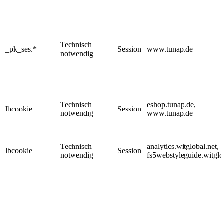
Technisch
_pk_ses.*
Session
www.tunap.de
notwendig
Technisch
eshop.tunap.de,
lbcookie
Session
notwendig
www.tunap.de
Technisch
analytics.witglobal.net,
lbcookie
Session
notwendig
fs5webstyleguide.witgl