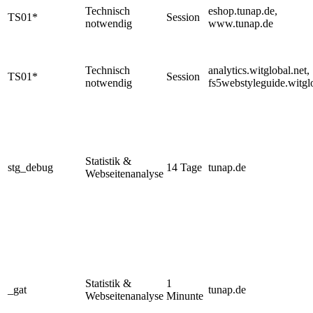
Technisch
eshop.tunap.de,
TS01*
Session
notwendig
www.tunap.de
Technisch
analytics.witglobal.net,
TS01*
Session
notwendig
fs5webstyleguide.witgl
Statistik &
stg_debug
14 Tage
tunap.de
Webseitenanalyse
Statistik &
1
_gat
tunap.de
Webseitenanalyse
Minunte