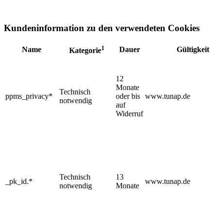
Kundeninformation zu den verwendeten Cookies
1
Name
Dauer
Gültigkeit
Kategorie
12
Monate
Technisch
ppms_privacy*
oder bis
www.tunap.de
notwendig
auf
Widerruf
Technisch
13
_pk_id.*
www.tunap.de
notwendig
Monate